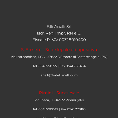
F.lli Anelli Srl
Iscr. Reg. Impr. RN e C.
Fiscale P.IVA: 00328010400
S. Ermete - Sede legale ed operativa
Via Marecchiese, 1056 - 47822 S.Ermete di Santarcangelo (RN)
Tel. 0541 750155 | Fax 0541 758454
anelli@fratellianelli.com
Rimini - Succursale
Via Tosca, 11 - 47922 Rimini (RN)
Tel. 0541 770042 | Fax 0541 778165