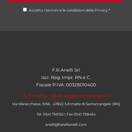
Accetto i termini e le condizioni della
Privacy
*
F.lli Anelli Srl
Iscr. Reg. Impr. RN e C.
Fiscale P.IVA: 00328010400
S. Ermete - Sede legale ed operativa
Via Marecchiese, 1056 - 47822 S.Ermete di Santarcangelo (RN)
Tel. 0541 750155 | Fax 0541 758454
anelli@fratellianelli.com